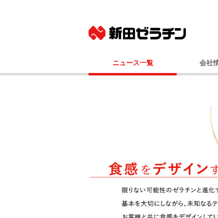
ニュース一覧
会社
ニュースリリース
基本
IRニュース
社長メッ
コーポレート
事業
経営
会社
国内事業所（
グルー
100年