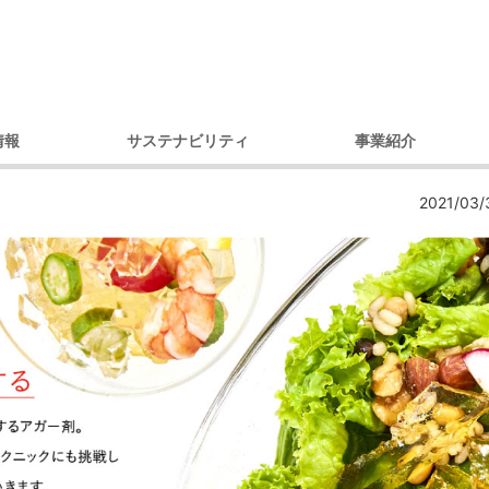
情報
サステナビリティ
事業紹介
理念
環境への取り組み
製品別
コ
2021/03/
セージ
調達への取り組み
市場・用途別
ガバナンス
ダイバーシティへの取り組み
内容
コミュニティへの取り組み
戦略
人権への取り組み
概要
環境レポート
アクセス）
サステナビリティ推進体制
デ
プ会社
の歩み