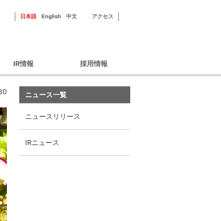
日本語
English
中文
アクセス
IR情報
採用情報
ーポレートガバナン
新田ゼラチンを知る
30
ス
ニュース一覧
フィールドを知る
財務情報
社員紹介
ニュースリリース
IRライブラリ
研修・福利厚生
IRカレンダー
採用情報
IRニュース
株主優待
株式情報
ィスクロージャーポ
リシー
IRよくあるご質問
IRお問い合わせ