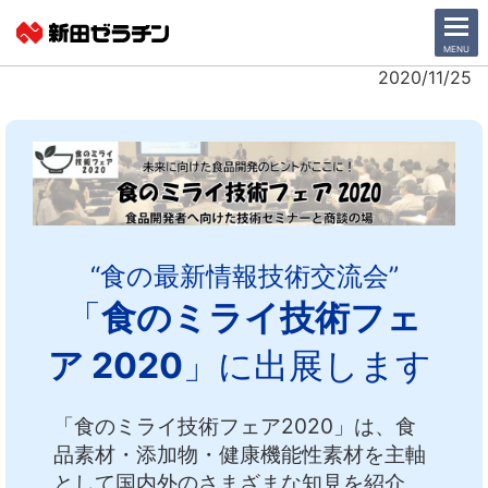
CLOSE
MENU
2020/11/25
ニュース一覧
会社情報
サステナビリティ
“食の最新情報技術交流会”
事業紹介
「
食のミライ技術フェ
IR情報
ア 2020
」に出展します
採用情報
「食のミライ技術フェア2020」は、食
品素材・添加物・健康機能性素材を主軸
日本語
English
として国内外のさまざまな知見を紹介