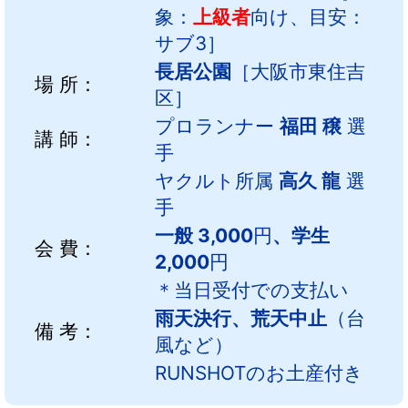
象：
上級者
向け、目安：
サブ3
］
長居公園
［大阪市東住吉
場 所：
区］
プロランナー
福田 穣
選
講 師：
手
ヤクルト所属
高久 龍
選
手
一般 3,000
円
、学生
会 費：
2,000
円
＊当日受付での支払い
雨天決行、荒天中止
（台
備 考：
風など）
RUNSHOTのお土産付き