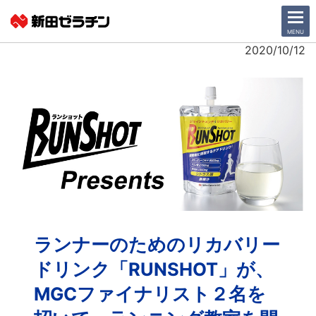
CLOSE
MENU
2020/10/12
ニュース一覧
会社情報
サステナビリティ
事業紹介
IR情報
ランナーのためのリカバリー
採用情報
ドリンク「RUNSHOT」が、
MGCファイナリスト２名を
日本語
English