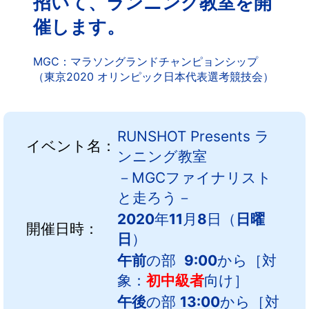
招いて、ランニング教室を開
中文
アクセス
催します。
MGC：マラソングランドチャンピョンシップ
（東京2020 オリンピック日本代表選考競技会）
RUNSHOT Presents ラ
イベント名：
ンニング教室
－MGCファイナリスト
と走ろう－
2020
年
11
月
8
日（
日曜
開催日時：
日
）
午前
の部
9:00
から［対
象：
初中級者
向け］
午後
の部
13:00
から［対