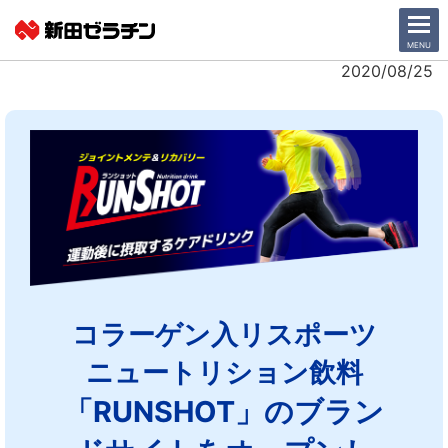
CLOSE
MENU
2020/08/25
ニュース一覧
会社情報
サステナビリティ
事業紹介
IR情報
コラーゲン入リスポーツ
ニュートリション飲料
採用情報
「RUNSHOT」のブラン
日本語
English