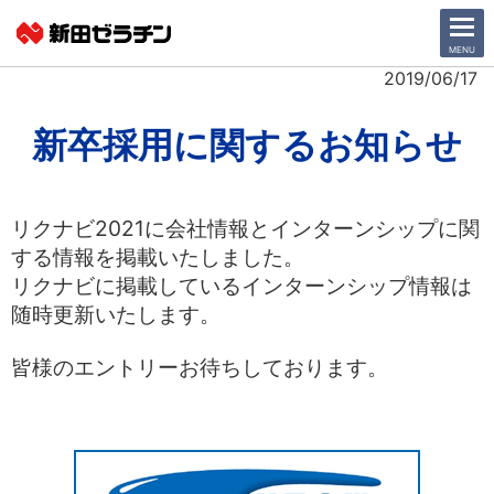
CLOSE
MENU
2019/06/17
ニュース一覧
新卒採用に関するお知らせ
会社情報
リクナビ2021に会社情報とインターンシップに関
サステナビリティ
する情報を掲載いたしました。
リクナビに掲載しているインターンシップ情報は
事業紹介
随時更新いたします。
IR情報
皆様のエントリーお待ちしております。
採用情報
日本語
English