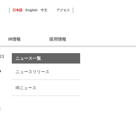
日本語
English
中文
アクセス
IR情報
採用情報
ーポレートガバナン
新田ゼラチンを知る
23
ス
ニュース一覧
フィールドを知る
財務情報
社員紹介
ク
ニュースリリース
IRライブラリ
研修・福利厚生
IRカレンダー
採用情報
IRニュース
株主優待
株式情報
お
ィスクロージャーポ
リシー
IRよくあるご質問
IRお問い合わせ