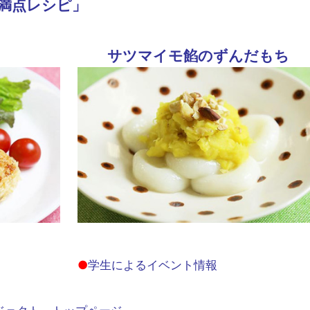
足満点レシピ」
サツマイモ餡のずんだもち
●
学生によるイベント情報