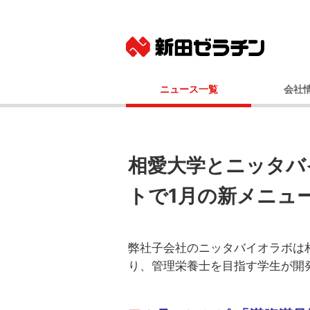
ニュース一覧
会社
ニュースリリース
基本
IRニュース
社長メッ
コーポレート
相愛大学とニッタバ
事業
トで1月の新メニュ
経営
会社
国内事業所（
弊社子会社のニッタバイオラボは
グルー
り、管理栄養士を目指す学生が開
100年