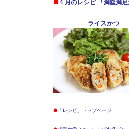
■
１月のレシピ 「満腹満
ライスかつ
●
「レシピ」トップページ