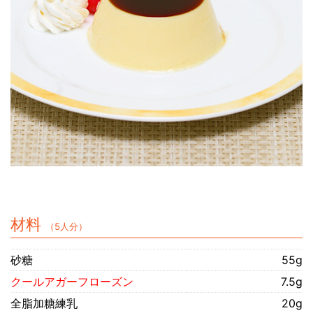
材料
（5人分）
砂糖
55g
クールアガーフローズン
7.5g
全脂加糖練乳
20g