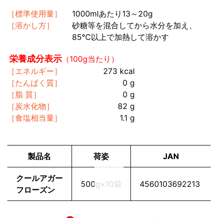
［標準使用量］
1000mlあたり13～20g
［溶かし方］
砂糖等を混合してから水分を加え、
85℃以上で加熱して溶かす
栄養成分表示
（100g当たり）
［エネルギー］
273 kcal
［たんぱく質］
0 g
［脂 質］
0 g
［炭水化物］
82 g
［食塩相当量］
1.1 g
製品名
荷姿
JAN
クールアガー
500g×10袋
4560103692213 
フローズン