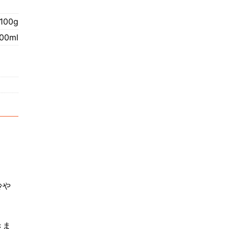
100g
00ml
冷や
きま