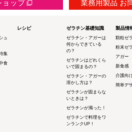
ショップ
業務用製品 お
レシピ
ゼラチン基礎知識
製品情
シュ
ゼラチン・アガーは
顆粒ゼ
何からできている
粉末ゼ
の？
特集
アガー
ゼラチンはどれくら
中食
新食感
いで固まるの？
介護向
ゼラチン・アガーの
溶かし方は？
簡単デ
ゼラチンが固まらな
いときは？
ゼラチンが濁った！
ゼラチンで料理をワ
ンランクUP！