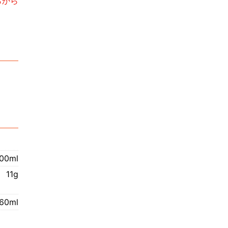
らから
00ml
11g
60ml