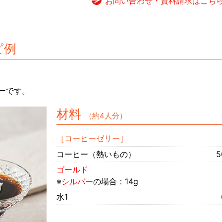
お問い合わせ・資料請求はこち
ピ例
ーです。
材料
（約4人分）
［コーヒーゼリー］
コーヒー（熱いもの）
5
ゴールド
※
シルバー
の場合：14g
水1