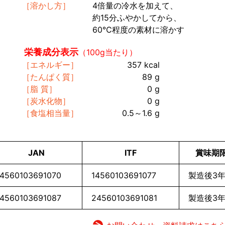
［溶かし方］
4倍量の冷水を加えて、
約15分ふやかしてから、
60℃程度の素材に溶かす
栄養成分表示
（100g当たり）
［エネルギー］
357 kcal
［たんぱく質］
89 g
［脂 質］
0 g
［炭水化物］
0 g
［食塩相当量］
0.5～1.6 g
JAN
ITF
賞味期
4560103691070
14560103691077
製造後3
4560103691087
24560103691081
製造後3