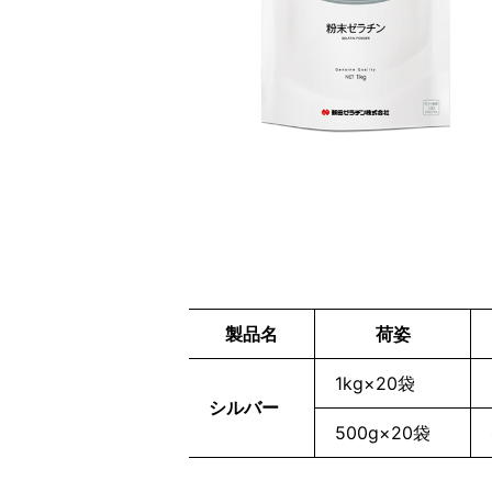
製品名
荷姿
1kg×20袋
シルバー
500g×20袋