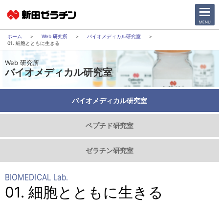
CLOSE
MENU
Web 研究所
バイオメディカル研究室
01. 細胞とともに生きる
ニュース一覧
Web 研究所
バイオメディカル研究室
会社情報
バイオメディカル研究室
サステナビリティ
ペプチド研究室
事業紹介
ゼラチン研究室
IR情報
BIOMEDICAL Lab.
採用情報
01. 細胞とともに生きる
日本語
English