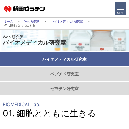
CLOSE
MENU
Web 研究所
バイオメディカル研究室
01. 細胞とともに生きる
ニュース一覧
Web 研究所
バイオメディカル研究室
会社情報
バイオメディカル研究室
サステナビリティ
ペプチド研究室
事業紹介
ゼラチン研究室
IR情報
BIOMEDICAL Lab.
採用情報
01. 細胞とともに生きる
日本語
English