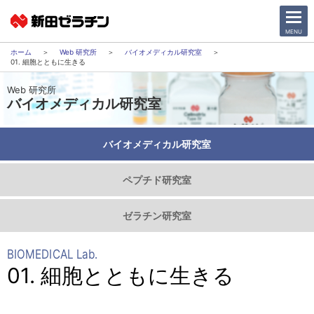
CLOSE
MENU
Web 研究所
バイオメディカル研究室
01. 細胞とともに生きる
ニュース一覧
Web 研究所
バイオメディカル研究室
会社情報
バイオメディカル研究室
サステナビリティ
ペプチド研究室
事業紹介
ゼラチン研究室
IR情報
BIOMEDICAL Lab.
採用情報
01. 細胞とともに生きる
日本語
English