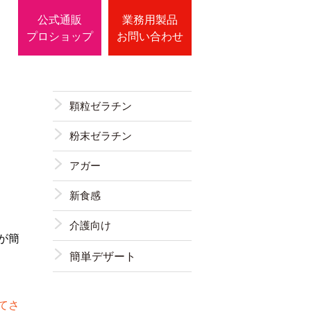
公式通販
業務用製品
プロショップ
お問い合わせ
顆粒ゼラチン
粉末ゼラチン
アガー
新食感
介護向け
が簡
簡単デザート
てさ