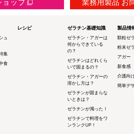
ショップ
業務用製品 お
レシピ
ゼラチン基礎知識
製品情
シュ
ゼラチン・アガーは
顆粒ゼ
何からできている
粉末ゼ
の？
特集
アガー
ゼラチンはどれくら
中食
新食感
いで固まるの？
介護向
ゼラチン・アガーの
溶かし方は？
簡単デ
ゼラチンが固まらな
いときは？
ゼラチンが濁った！
ゼラチンで料理をワ
ンランクUP！