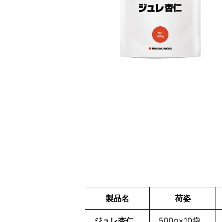
製品名
荷姿
ジュレ杏仁
500g×10袋