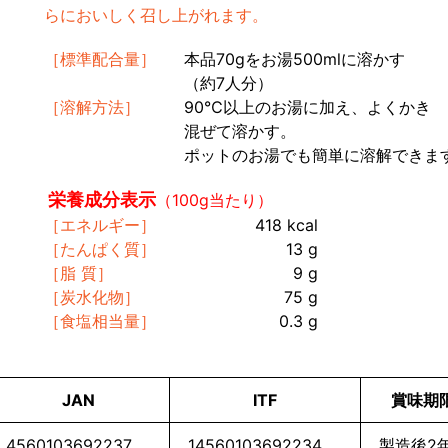
らにおいしく召し上がれます。
［標準配合量］
本品70gをお湯500mlに溶かす
（約7人分）
［溶解方法］
90℃以上のお湯に加え、よくかき
混ぜて溶かす。
ポットのお湯でも簡単に溶解できま
栄養成分表示
（100g当たり）
［エネルギー］
418 kcal
［たんぱく質］
13 g
［脂 質］
9 g
［炭水化物］
75 g
［食塩相当量］
0.3 g
JAN
ITF
賞味期
4560103692237
14560103692234
製造後2