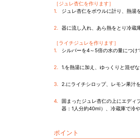
［ジュレ杏仁を作ります］
ジュレ杏仁をボウルに計り、熱湯
器に流し入れ、あら熱をとり冷蔵庫
［ライチジュレを作ります］
シルバーを4～5倍の水の量につけ
1.を熱湯に加え、ゆっくりと混ぜ
2.にライチシロップ、レモン果汁
固まったジュレ杏仁の上にエディブ
器：1人分約40ml）、冷蔵庫で冷
ポイント